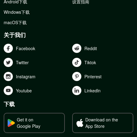
Android下载
设置指南
Windows下载
macOS下载
关于我们
Facebook
Reddit
Twitter
Tiktok
Instagram
Pinterest
Youtube
Linkedln
下载
Get it on
Download on the
Google Play
App Store